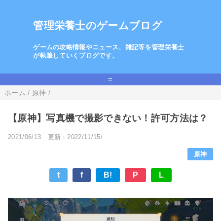
管理栄養士のゲームブログ
ゲームの攻略情報やニュース、雑記等を管理栄養士
が執筆していくブログです。
=
ホーム
/
原神
/
【原神】写真機で撮影できない！許可方法は？
2021/06/13
更新：2022/11/15/
原神
t
f
B!
P
L